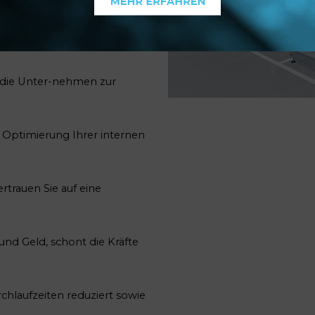
Anderer, tauschen Sie
 Fragen und knüpfen Sie
 die Unter-nehmen zur
e Optimierung Ihrer internen
rtrauen Sie auf eine
und Geld, schont die Kräfte
hlaufzeiten reduziert sowie