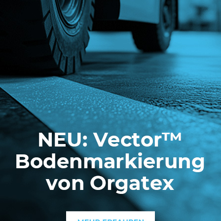
en
g"
sweise für den Aufbau einer
anban-Regelkreise bis hin
 bietet sich Ihnen die
emen zu besprechen.