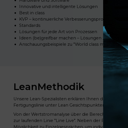
Hardware und Software
Innovative und intelligente Lösungen
Best in class
KVP – kontinuierliche Verbesserungsprozess
Standards
Lösungen für jede Art von Prozessen
Ideen (be)greifbar machen – Lösungen zum Anfass
Anschauungsbeispiele zu "World class manufacturin
LeanMethodik
Unsere Lean-Spezialisten erklären Ihnen die Vorgehen
Fertigungslinie unter Lean Gesichtspunkten.
Von der Wertstromanalyse über die Berechnung der K
zur laufenden Linie "Line Live". Neben der Präsentation
Möglichkeit zu Einzelgesprächen, um individuelle Th