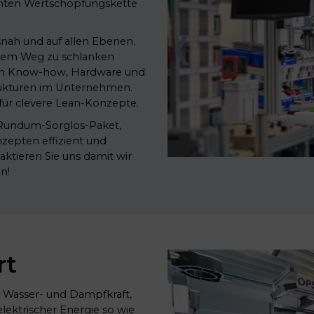
amten Wertschöpfungskette
nah und auf allen Ebenen.
 dem Weg zu schlanken
ten Know-how, Hardware und
trukturen im Unternehmen.
ür clevere Lean-Konzepte.
n Rundum-Sorglos-Paket,
zepten effizient und
aktieren Sie uns damit wir
n!
rt
r Wasser- und Dampfkraft,
lektrischer Energie so wie