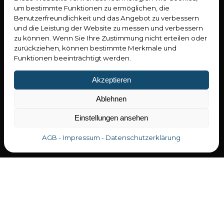
ActiveAssist
um bestimmte Funktionen zu ermöglichen, die
ActiveMover
Benutzerfreundlichkeit und das Angebot zu verbessern
ActiveShuttle
und die Leistung der Website zu messen und verbessern
zu können. Wenn Sie Ihre Zustimmung nicht erteilen oder
zurückziehen, können bestimmte Merkmale und
Lean Workshop
Funktionen beeinträchtigt werden.
Industrie 4.0
LeanManagement
Akzeptieren
LeanMethodik
Ablehnen
Service
Beratung
Einstellungen ansehen
Anfertigung
Engineering
AGB - Impressum - Datenschutzerklärung
Software