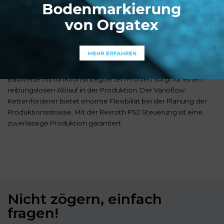
Damit wir unsere Möglichkeiten für den Bau von
Transfertechnik in allen Varianten an einer Messe
demonstrieren können, haben wir diese Vorführzelle für
Fördertechnik und Varioflow gebaut. Die Transferzelle zeigt im
kleinen Massstab alle Gesichtspunkte der Fördertechnik wie
beispielsweise die verschiedenen Antriebstechniken sowie
Start- und Stop bzw. Hub- und Senkeinheit. Die robuste
Bauweise mit funktionsintegrierten Profilen sorgt für einen
reibungslosen Ablauf in der Produktion. Der Varioflow
Kettenförderer bietet enorme Flexibiliät bei der Planung der
Produktionsstrasse. Mit der Rexroth PS2 Steuerung ist eine
zuverlässige Produktion garantiert.
Nicht zögern, einfach
fragen!