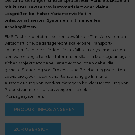
Die Anforderungen sind anspruchsvoll: Hohe Stückzahlen
mit kurzer Taktzeit vollautomatisiert oder kleine
Losgrößen bei hoher Variantenvielfalt in
teilautomatisierten Systemen mit manuellen
Arbeitsplätzen.
FMS-Technik bietet mit seinen bewährten Transfersystemen
wirtschaftliche, bedarfsgerecht skalierbare Transport-
Lösungen für nahezu jeden Einsatzfall. RFID-Systeme stellen
den warenbegleitenden Informationsﬂuss in Montageanlagen
sicher. Objektbezogene Daten ermöglichen dabei die
gezielte Steuerung von Prozess- und Bearbeitungsschritten
sowie die typen- bzw. variantenabhängige Ein- und
Ausschleusung von Werkstückträgern bei der Herstellung von
Produktvarianten auf verzweigten, ﬂexiblen
Montagesystemen.
PRODUKTINFOS ANSEHEN
ZUR ÜBERSICHT