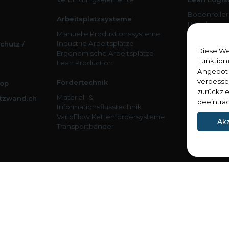
Bodenroller
Arbeitsplatzsysteme
Regalwage
Manuelle Produktionssysteme
Taxiwagen
Industrie Arbeitsplätze
Adapterpale
chutz /
Diese We
Ergonomische Arbeitsplätze
Active Shutt
Funktion
Lean Production
Angebot 
Industrie 4
verbesse
Fördertechnik
op
ActiveCockp
zurückzi
Material- &
ActiveAssist
tzwand.ch
beeinträ
Informationsflusstechnik
ActiveMove
VarioFlow Kettenfördersysteme
ActiveShutt
Akz
Transportbänder