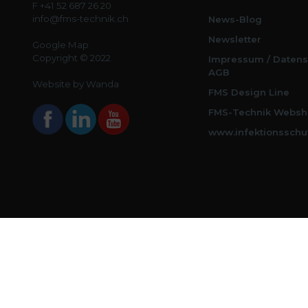
F +41 52 687 26 20
info@fms-technik.ch
News-Blog
Newsletter
Google Map
Copyright © 2022
Impressum / Datens
AGB
Website by Wanda
FMS Design Line
FMS-Technik Websh
www.infektionsschu