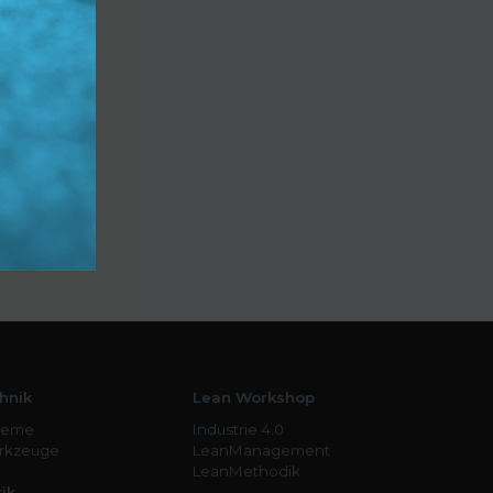
hnik
Lean Workshop
teme
Industrie 4.0
erkzeuge
LeanManagement
LeanMethodik
ik