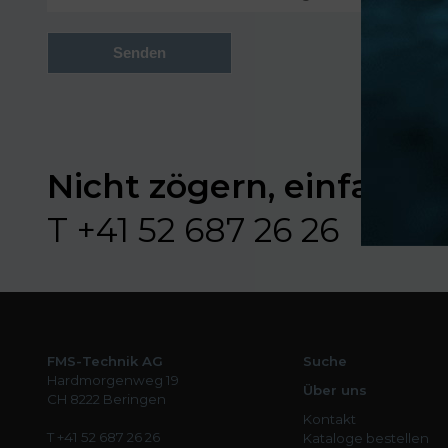
Senden
Nicht zögern, einfach f
T +41 52 687 26 26
FMS-Technik AG
Suche
Hardmorgenweg 19
Über uns
CH 8222 Beringen
Kontakt
T +41 52 687 26 26
Kataloge bestellen