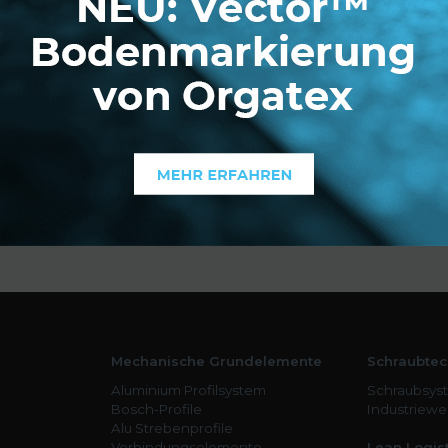
ragen!
Mechanische Grundelemente
Schraubtec
Aluminium Profilsystem
Schraubsys
Bosch-Profile
Industriew
Alu Strebenprofile
Verbindungselemente
Lean Logist