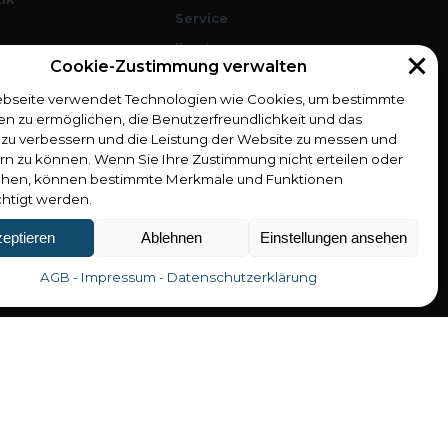
Service
n
Beratung
Cookie-Zustimmung verwalten
Anfertigung
tte
Engineering
bseite verwendet Technologien wie Cookies, um bestimmte
le
Software
en zu ermöglichen, die Benutzerfreundlichkeit und das
zu verbessern und die Leistung der Website zu messen und
.0
rn zu können. Wenn Sie Ihre Zustimmung nicht erteilen oder
it
ehen, können bestimmte Merkmale und Funktionen
chtigt werden.
r
le
eptieren
Ablehnen
Einstellungen ansehen
AGB - Impressum - Datenschutzerklärung