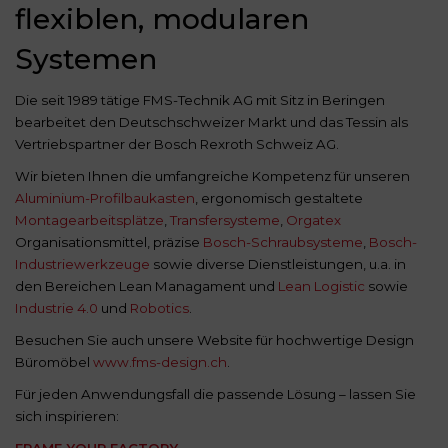
flexiblen, modularen
Systemen
Die seit 1989 tätige FMS-Technik AG mit Sitz in Beringen
bearbeitet den Deutschschweizer Markt und das Tessin als
Vertriebspartner der Bosch Rexroth Schweiz AG.
Wir bieten Ihnen die umfangreiche Kompetenz für unseren
Aluminium-Profilbaukasten
, ergonomisch gestaltete
Montagearbeitsplätze
,
Transfersysteme
,
Orgatex
Organisationsmittel, präzise
Bosch-Schraubsysteme
,
Bosch-
Industriewerkzeuge
sowie diverse Dienstleistungen, u.a. in
den Bereichen Lean Managament und
Lean Logistic
sowie
Industrie 4.0
und
Robotics
.
Besuchen Sie auch unsere Website für hochwertige Design
Büromöbel
www.fms-design.ch
.
Für jeden Anwendungsfall die passende Lösung – lassen Sie
sich inspirieren: