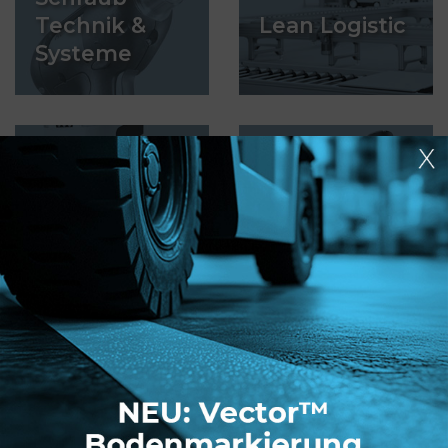
Technik &
Lean Logistic
Systeme
Industrie 4.0
Robotics
Die virtuelle Factory
von Bosch Rexroth