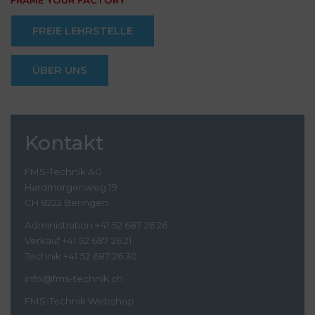
FRAME YOUR FACTORY
FREIE LEHRSTELLE
ÜBER UNS
Kontakt
FMS-Technik AG
Hardmorgenweg 19
CH 8222 Beringen
Administration +41 52 687 26 26
Verkauf +41 52 687 26 21
Technik +41 52 687 26 30
info@fms-technik.ch
FMS-Technik Webshop