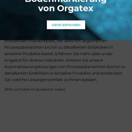
Der 3D Showroom für
industriellen Lösungen
Entdecken Sie unsere industriellen Lösungen mit unserem
interaktiven Industriepark, der alles von allgemeinen
Prozessübersichten bis hin zu detaillierten Einblicken in
einzelne Produkte bietet. Erfahren Sie mehr über unser
Angebot für diverse Industrien. Erleben Sie unsere
Automatisierungslösungen von Prozessübersichten bis hin zu
detaillierten Einblicken in einzelne Produkte und entdecken
Sie, welche Lösungen perfekt zu Ihnen passen.
(Bitte auf mobile im Querformat nutzen)