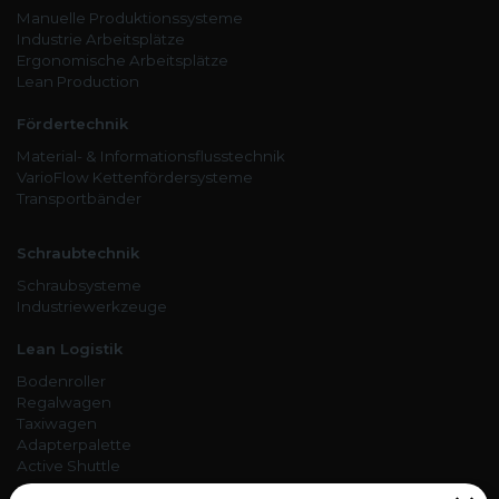
Manuelle Produktionssysteme
Industrie Arbeitsplätze
Ergonomische Arbeitsplätze
Lean Production
Fördertechnik
Material- & Informationsflusstechnik
VarioFlow Kettenfördersysteme
Transportbänder
Schraubtechnik
Schraubsysteme
Industriewerkzeuge
Lean Logistik
Bodenroller
Regalwagen
Taxiwagen
Adapterpalette
Active Shuttle