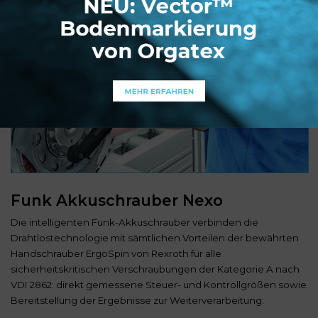
Funk Akkuschrauber Nexo
Die intelligenten Funk-Akkuschrauber verbinden die
Drahtlostechnologie mit sämtlichen Vorteilen der bewährten
Handschrauber ErgoSpin von Rexroth für alle
sicherheitskritischen Verschraubungen der Kategorie A nach
VDI 2862: direkt gemessene Steuer- und Kontrollgrößen sowie
Bereitstellung der Ergebnisse zur Weiterverarbeitung.