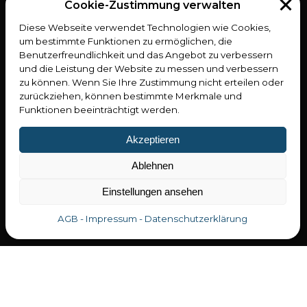
Cookie-Zustimmung verwalten
Industrie 4.0
ActiveCockpit
Diese Webseite verwendet Technologien wie Cookies,
ActiveAssist
um bestimmte Funktionen zu ermöglichen, die
ActiveMover
Benutzerfreundlichkeit und das Angebot zu verbessern
ActiveShuttle
und die Leistung der Website zu messen und verbessern
zu können. Wenn Sie Ihre Zustimmung nicht erteilen oder
zurückziehen, können bestimmte Merkmale und
Lean Workshop
Funktionen beeinträchtigt werden.
Industrie 4.0
LeanManagement
Akzeptieren
LeanMethodik
Ablehnen
Service
Beratung
Einstellungen ansehen
Anfertigung
Engineering
AGB - Impressum - Datenschutzerklärung
Software