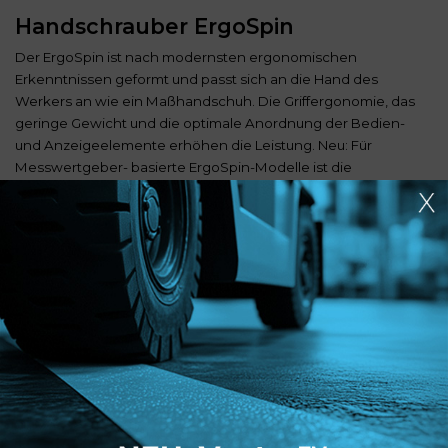
Handschrauber ErgoSpin
Der ErgoSpin ist nach modernsten ergonomischen
Erkenntnissen geformt und passt sich an die Hand des
Werkers an wie ein Maßhandschuh. Die Griffergonomie, das
geringe Gewicht und die optimale Anordnung der Bedien-
und Anzeigeelemente erhöhen die Leistung. Neu: Für
Messwertgeber- basierte ErgoSpin-Modelle ist die
Funktionalität Winkelkompensation ab sofort per Lizenzstick
freischaltbar.